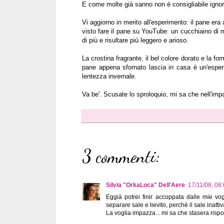
E come molte già sanno non è consigliabile ignorar
Vi aggiorno in merito all'esperimento: il pane er
visto fare il pane su YouTube: un cucchiaino di mie
di più e risultare più leggero e arioso.
La crostina fragrante, il bel colore dorato e la f
pane appena sfornato lascia in casa è un'esper
lentezza invernale.
Va be'. Scusate lo sproloquio, mi sa che nell'impas
3 commenti:
Silvia "OrkaLoca" Dell'Aere
17/11/08, 08
Eggià potrei finir accoppata dalle mie vo
separare sale e lievito, perchè il sale inattiva 
La voglia impazza... mi sa che stasera rispo