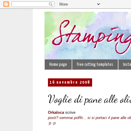
Home page
Free cutting templates
Inst
16 novembre 2008
Voglie di pane alle oli
Orkaloca
scrive
posti? semmai poRti... si si portaci il pane alle o
:p :p