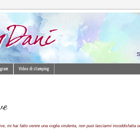
agram
Video di stamping
ve
live, mi hai fatto venire una voglia virulenta, non puoi lasciarmi insoddisfatta o