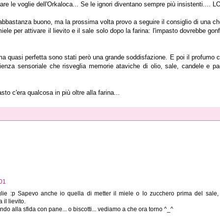
e le voglie dell'Orkaloca... Se le ignori diventano sempre più insistenti.... L
a abbastanza buono, ma la prossima volta provo a seguire il consiglio di una c
le per attivare il lievito e il sale solo dopo la farina: l'impasto dovrebbe gonf
orma quasi perfetta sono stati però una grande soddisfazione. E poi il profumo c
ienza sensoriale che risveglia memorie ataviche di olio, sale, candele e pa
to c'era qualcosa in più oltre alla farina...
:01
glie :p Sapevo anche io quella di metter il miele o lo zucchero prima del sale,
il lievito.
ndo alla sfida con pane... o biscotti... vediamo a che ora torno ^_^