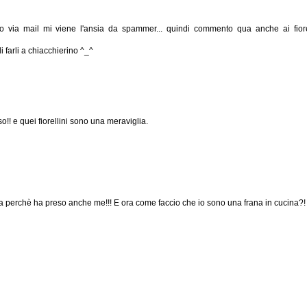
 via mail mi viene l'ansia da spammer... quindi commento qua anche ai fiore
di farli a chiacchierino ^_^
!! e quei fiorellini sono una meraviglia.
osa perchè ha preso anche me!!! E ora come faccio che io sono una frana in cucina?!