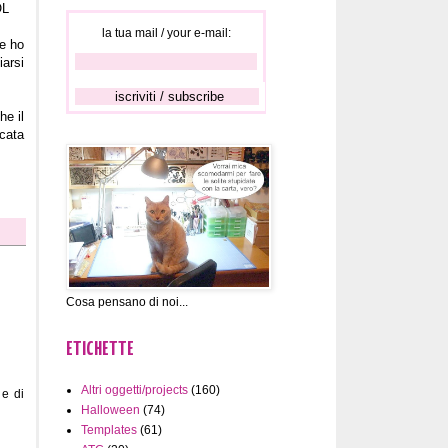
OL
la tua mail / your e-mail:
he ho
iarsi
he il
cata
Cosa pensano di noi...
ETICHETTE
Altri oggetti/projects
(160)
 e di
Halloween
(74)
Templates
(61)