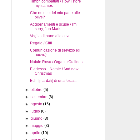
Timbri compattati / How I store
my stamps
Che ne dite del mio pane alle
olive?
Aggiornamenti e scuse / I'm
sorry, Jan Marie
Voglie di pane alle olive
Regalo / Gift!
Comunicazione di servizio (di
nuovo)
Natale Rosa / Organic Outlines
E adesso... Natale / And now...
Christmas
Echi [ritardati] di una festa...
►
ottobre
(5)
►
settembre
(6)
►
agosto
(15)
►
luglio
(6)
►
giugno
(3)
►
maggio
(3)
►
aprile
(10)