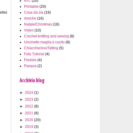
ATC
(20)
Printable
(20)
Cose da zia
(19)
llini
Amiche
(16)
Natale/Christmas
(16)
Video
(10)
Crochet knitting and sewing
(8)
Uncinetto maglia e cucito
(8)
Chiacchierino/Tatting
(5)
Foto Tutorial
(4)
Freebie
(4)
Pasqua
(2)
Archivio blog
►
2024
(1)
►
2023
(2)
►
2022
(8)
►
2021
(8)
►
2020
(20)
►
2019
(3)