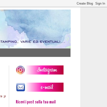
ra :p
Ricevi i post sulla tua mail